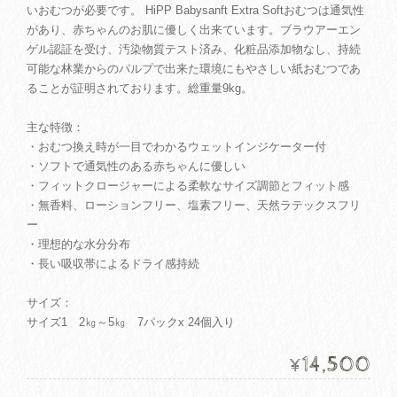
いおむつが必要です。 HiPP Babysanft Extra Softおむつは通気性
があり、赤ちゃんのお肌に優しく出来ています。ブラウアーエン
ゲル認証を受け、汚染物質テスト済み、化粧品添加物なし、持続
可能な林業からのパルプで出来た環境にもやさしい紙おむつであ
ることが証明されております。総重量9kg。
主な特徴：
・おむつ換え時が一目でわかるウェットインジケーター付
・ソフトで通気性のある赤ちゃんに優しい
・フィットクロージャーによる柔軟なサイズ調節とフィット感
・無香料、ローションフリー、塩素フリー、天然ラテックスフリ
ー
・理想的な水分分布
・長い吸収帯によるドライ感持続
サイズ：
サイズ1 2㎏～5㎏ 7パックx 24個入り
14,500
¥