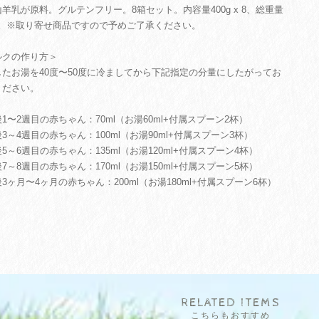
羊乳が原料。グルテンフリー。8箱セット。内容量400g x 8、総重量
kg。※取り寄せ商品ですので予めご了承ください。
ルクの作り方＞
したお湯を40度〜50度に冷ましてから下記指定の分量にしたがってお
ください。
1〜2週目の赤ちゃん：70ml（お湯60ml+付属スプーン2杯）
3～4週目の赤ちゃん：100ml（お湯90ml+付属スプーン3杯）
5～6週目の赤ちゃん：135ml（お湯120ml+付属スプーン4杯）
7～8週目の赤ちゃん：170ml（お湯150ml+付属スプーン5杯）
3ヶ月〜4ヶ月の赤ちゃん：200ml（お湯180ml+付属スプーン6杯）
RELATED ITEMS
こちらもおすすめ