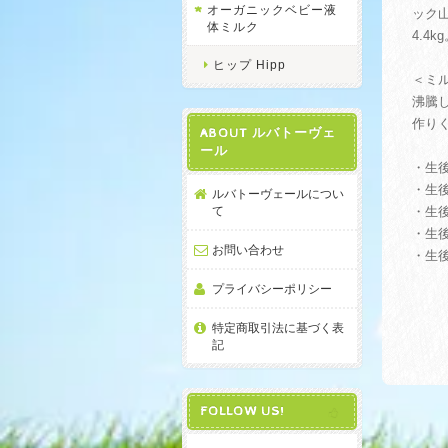
オーガニックベビー液
ック山
体ミルク
4.4
ヒップ Hipp
＜ミ
沸騰
作り
ABOUT ルバトーヴェ
ール
・生後
・生後
ルバトーヴェールについ
て
・生後
・生後
お問い合わせ
・生後
プライバシーポリシー
特定商取引法に基づく表
記
FOLLOW US!