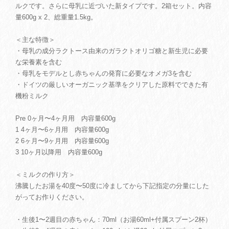
ルクです。さらに母乳に近づいた新タイプです。2箱セット。内容
量600g x 2、総重量1.5kg。
＜主な特徴＞
・母乳の成分ラクトース由来のガラクトオリゴ糖と新生児に必要
な栄養素を含む
・母乳をモデルとし赤ちゃんの発育に必要なオメガ3を含む
・ドイツの厳しいオーガニック基準をクリアした原料でできた有
機粉ミルク
Pre 0ヶ月〜4ヶ月用 内容量600g
1 4ヶ月〜6ヶ月用 内容量600g
2 6ヶ月〜9ヶ月用 内容量600g
3 10ヶ月以降用 内容量600g
＜ミルクの作り方＞
沸騰したお湯を40度〜50度に冷ましてから下記指定の分量にした
がってお作りください。
・生後1〜2週目の赤ちゃん：70ml（お湯60ml+付属スプーン2杯）