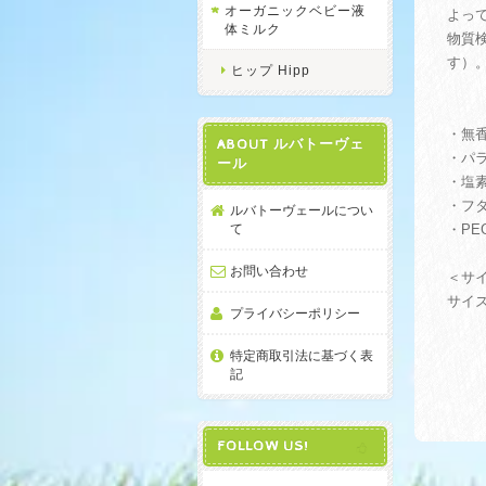
オーガニックベビー液
よっ
体ミルク
物質
す）。
ヒップ Hipp
・無
ABOUT ルバトーヴェ
・パ
ール
・塩
・フ
ルバトーヴェールについ
て
・PE
お問い合わせ
＜サ
サイズ
プライバシーポリシー
特定商取引法に基づく表
記
FOLLOW US!