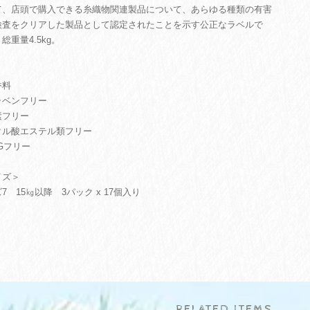
て、店頭で購入できる糸織物関連製品について、あらゆる種類の有害
検査をクリアした製品として認定されたことを示す公正なラベルで
総重量4.5kg。
香料
ラベンフリー
素フリー
タル酸エステル類フリー
Gフリー
イズ＞
7 15㎏以降 3パック x 17個入り
RELATED ITEMS