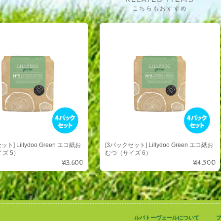
こちらもおすすめ
ト] Lillydoo Green エコ紙お
[3パックセット] Lillydoo Green エコ紙お
ズ 5）
むつ（サイズ 6）
¥13,600
¥14,500
ルバトーヴェールについて