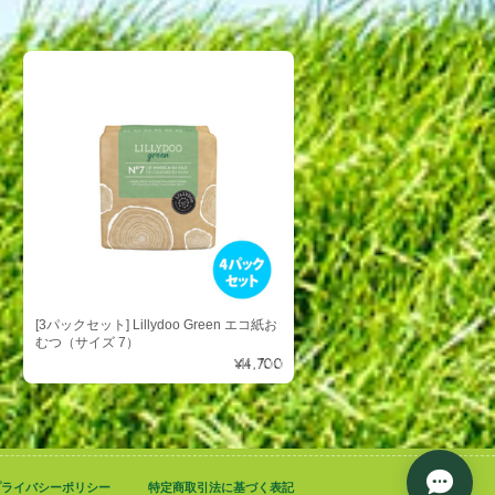
[3パックセット] Lillydoo Green エコ紙お
むつ（サイズ 7）
¥14,700
プライバシーポリシー
特定商取引法に基づく表記