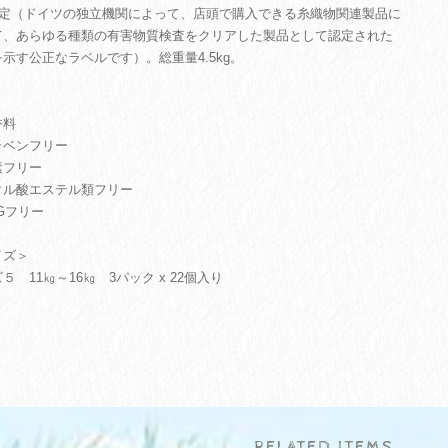
0認定（ドイツの独立機関によって、店頭で購入できる糸織物関連製品に
て、あらゆる種類の有害物質検査をクリアした製品として認定された
示す公正なラベルです）。総重量4.5kg。
香料
ラベンフリー
素フリー
タル酸エステル類フリー
Gフリー
イズ＞
５ 11㎏～16㎏ 3パック x 22個入り
RELATED ITEMS