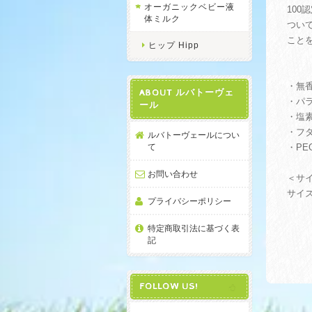
オーガニックベビー液
10
体ミルク
つい
ことを
ヒップ Hipp
・無
ABOUT ルバトーヴェ
・パ
ール
・塩
・フ
ルバトーヴェールについ
て
・PE
お問い合わせ
＜サ
サイズ
プライバシーポリシー
特定商取引法に基づく表
記
FOLLOW US!