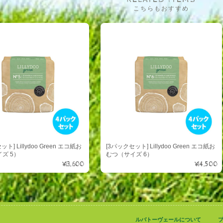
こちらもおすすめ
ト] Lillydoo Green エコ紙お
[3パックセット] Lillydoo Green エコ紙お
ズ 5）
むつ（サイズ 6）
¥13,600
¥14,500
ルバトーヴェールについて