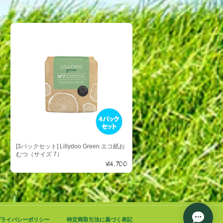
[3パックセット] Lillydoo Green エコ紙お
むつ（サイズ 7）
¥14,700
プライバシーポリシー
特定商取引法に基づく表記