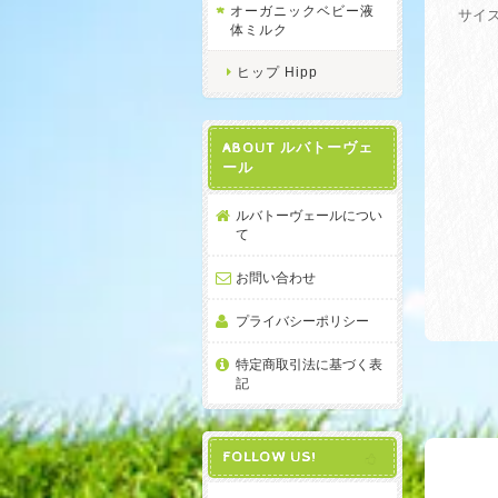
オーガニックベビー液
サイズ
体ミルク
ヒップ Hipp
ABOUT ルバトーヴェ
ール
ルバトーヴェールについ
て
お問い合わせ
プライバシーポリシー
特定商取引法に基づく表
記
FOLLOW US!