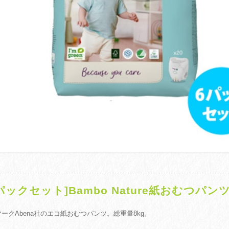
6パックセット]Bambo Nature紙おむつパンツ
ークAbena社のエコ紙おむつパンツ。総重量8kg。